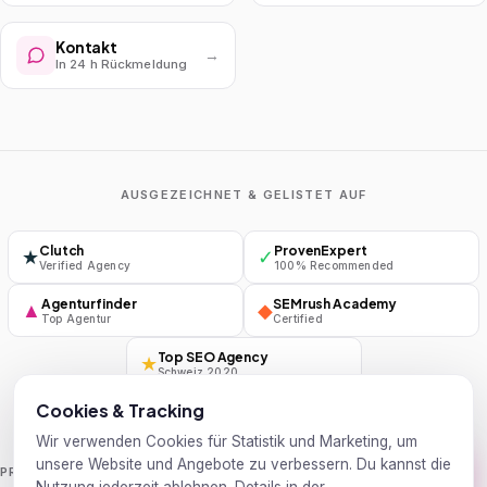
Kontakt
→
In 24 h Rückmeldung
AUSGEZEICHNET & GELISTET AUF
Clutch
ProvenExpert
★
✓
Verified Agency
100% Recommended
Agenturfinder
SEMrush Academy
▲
◆
Top Agentur
Certified
Top SEO Agency
★
Schweiz 2020
Cookies & Tracking
Wir verwenden Cookies für Statistik und Marketing, um
unsere Website und Angebote zu verbessern. Du kannst die
Handelsblatt
Wirtschaftswoche
PRESSE