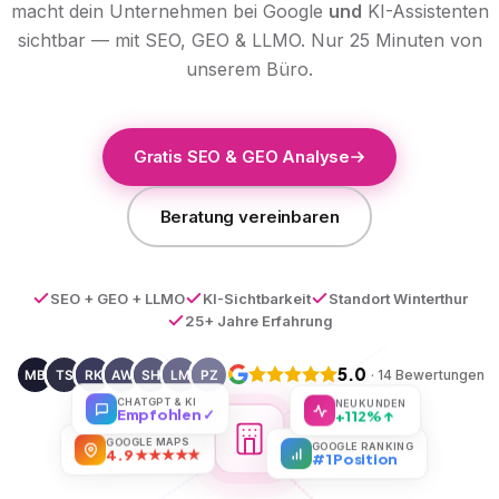
macht dein Unternehmen bei Google
und
KI-Assistenten
sichtbar — mit SEO, GEO & LLMO. Nur 25 Minuten von
unserem Büro.
Gratis SEO & GEO Analyse
Beratung vereinbaren
SEO + GEO + LLMO
KI-Sichtbarkeit
Standort Winterthur
25+ Jahre Erfahrung
5.0
· 14 Bewertungen
CHATGPT & KI
NEUKUNDEN
Empfohlen ✓
+112% ↑
GOOGLE MAPS
GOOGLE RANKING
4.9 ★★★★★
#1 Position