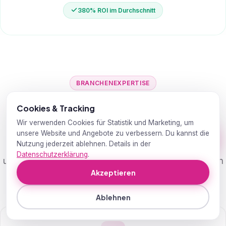
380% ROI im Durchschnitt
BRANCHENEXPERTISE
SEO & GEO für jede Branche in
Cookies & Tracking
Winterthur
Wir verwenden Cookies für Statistik und Marketing, um
unsere Website und Angebote zu verbessern. Du kannst die
Nutzung jederzeit ablehnen. Details in der
Wir betreuen Unternehmen aus den
Datenschutzerklärung
.
unterschiedlichsten Branchen. Für jede Branche haben
Akzeptieren
wir spezialisierte SEO- & GEO-Strategien entwickelt.
Ablehnen