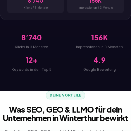
8’740
156K
Klicks / 3 Monate
Impressionen / 3 Monate
8’740
156K
Klicks in 3 Monaten
Impressionen in 3 Monaten
12+
4.9
Keywords in den Top 5
Google Bewertung
DEINE VORTEILE
Was SEO, GEO & LLMO für dein
Unternehmen in Winterthur bewirkt