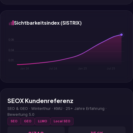
Sichtbarkeitsindex (SISTRIX)
0.08
0.04
0.01
Jan 24
Jul 24
Jan 25
Jul 25
SEOX Kundenreferenz
SEO & GEO · Winterthur · KMU · 25+ Jahre Erfahrung ·
Bewertung 5.0
SEO
GEO
LLMO
Local SEO