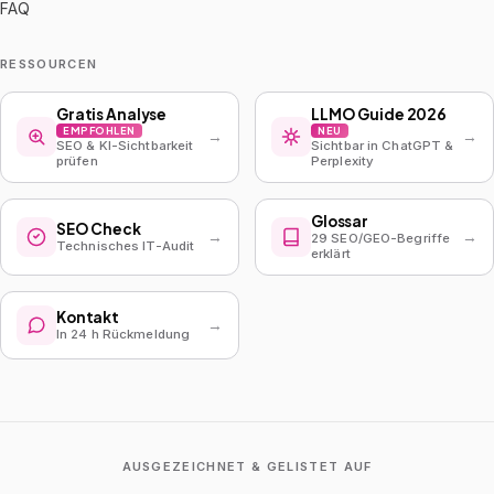
FAQ
RESSOURCEN
Gratis Analyse
LLMO Guide 2026
EMPFOHLEN
NEU
→
→
SEO & KI-Sichtbarkeit
Sichtbar in ChatGPT &
prüfen
Perplexity
Glossar
SEO Check
→
→
29 SEO/GEO-Begriffe
Technisches IT-Audit
erklärt
Kontakt
→
In 24 h Rückmeldung
AUSGEZEICHNET & GELISTET AUF