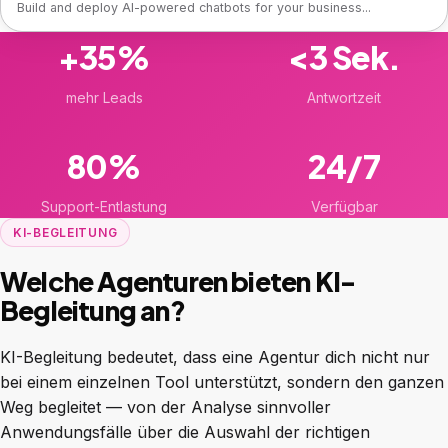
Build and deploy AI-powered chatbots for your business...
+35%
<3 Sek.
mehr Leads
Antwortzeit
80%
24/7
Support-Entlastung
Verfügbar
KI-BEGLEITUNG
Welche Agenturen bieten KI-
Begleitung an?
KI-Begleitung bedeutet, dass eine Agentur dich nicht nur
bei einem einzelnen Tool unterstützt, sondern den ganzen
Weg begleitet — von der Analyse sinnvoller
Anwendungsfälle über die Auswahl der richtigen