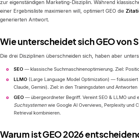
zur eigenständigen Marketing-Disziplin. Während klassische
einer Ergebnisliste maximieren will, optimiert GEO die
Zitat
generierten Antwort.
Wie unterscheidet sich GEO von
Die drei Disziplinen überschneiden sich, haben aber unters
SEO
— klassische Suchmaschinenoptimierung. Ziel: Positi
LLMO
(Large Language Model Optimization) — fokussiert
Claude, Gemini). Ziel: in den Trainingsdaten und Antworte
GEO
— übergeordneter Begriff. Vereint SEO & LLMO und er
Suchsystemen
wie Google AI Overviews, Perplexity und 
Retrieval kombinieren.
Warum ist GEO 2026 entscheiden