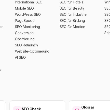
International SEO
SEO für Hotels
Win
Mobile SEO
SEO für Beauty
SEO
WordPress SEO
SEO für Industrie
SEO
PageSpeed
SEO für Bildung
SEO
ion
SEO Monitoring
SEO für Medien
SEO
Conversion-
Sch
Optimierung
SEO Relaunch
Website-Optimierung
AI SEO
s
Glossar
SEO Check