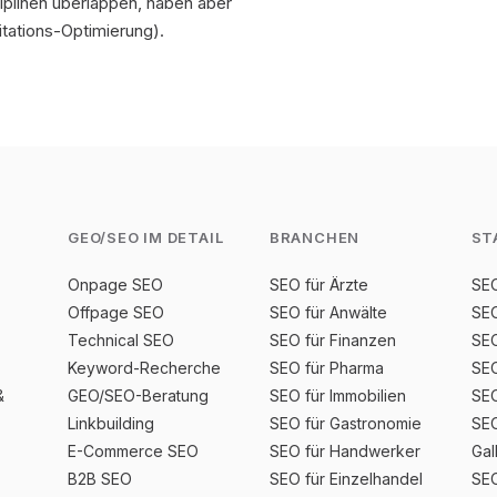
iplinen überlappen, haben aber
itations-Optimierung).
GEO/SEO IM DETAIL
BRANCHEN
ST
Onpage SEO
SEO für Ärzte
SEO
Offpage SEO
SEO für Anwälte
SEO
Technical SEO
SEO für Finanzen
SEO
Keyword-Recherche
SEO für Pharma
SEO
&
GEO/SEO-Beratung
SEO für Immobilien
SEO
Linkbuilding
SEO für Gastronomie
SEO
E-Commerce SEO
SEO für Handwerker
Gal
B2B SEO
SEO für Einzelhandel
SEO