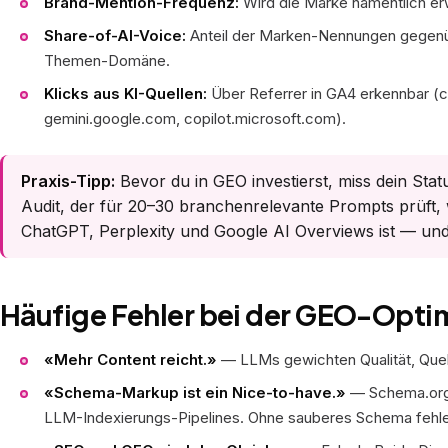
Brand-Mention-Frequenz:
Wird die Marke namentlich e
Share-of-AI-Voice:
Anteil der Marken-Nennungen gegenübe
Themen-Domäne.
Klicks aus KI-Quellen:
Über Referrer in GA4 erkennbar (ch
gemini.google.com, copilot.microsoft.com).
Praxis-Tipp:
Bevor du in GEO investierst, miss dein Sta
Audit
, der für 20–30 branchenrelevante Prompts prüft, w
ChatGPT, Perplexity und Google AI Overviews ist — und
Häufige Fehler bei der GEO-Opti
«Mehr Content reicht.»
— LLMs gewichten Qualität, Quell
«Schema-Markup ist ein Nice-to-have.»
— Schema.org 
LLM-Indexierungs-Pipelines. Ohne sauberes Schema fehle