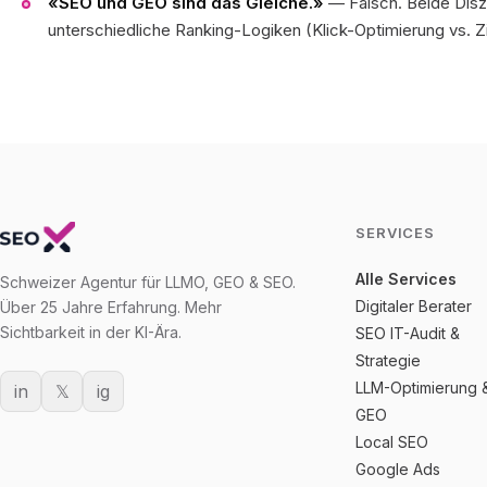
«SEO und GEO sind das Gleiche.»
— Falsch. Beide Disz
unterschiedliche Ranking-Logiken (Klick-Optimierung vs. Z
SERVICES
Alle Services
Schweizer Agentur für LLMO, GEO & SEO.
Digitaler Berater
Über 25 Jahre Erfahrung. Mehr
Sichtbarkeit in der KI-Ära.
SEO IT-Audit &
Strategie
LLM-Optimierung 
in
𝕏
ig
GEO
Local SEO
Google Ads