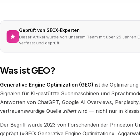
Geprüft von SEOX-Experten
Dieser Artikel wurde von unserem Team mit über 25 Jahren E
verfasst und geprüft.
Was ist GEO?
Generative Engine Optimization (GEO)
ist die Optimierun
Signalen für KI-gestützte Suchmaschinen und Sprachmodelle
Antworten von ChatGPT, Google AI Overviews, Perplexity,
vertrauenswürdige Quelle
zitiert
wird — nicht nur in klass
Der Begriff wurde 2023 von Forschenden der Princeton Un
geprägt («GEO: Generative Engine Optimization», Aggarwal e