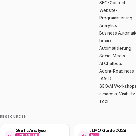
SEO-Content
Website-
Programmierung
Analytics
Business Automat
bexio
Automatisierung
Social Media
AI Chatbots
Agent-Readiness
(AAO)
GEO/AI Workshop
aimaco.ai Visibility
Tool
RESSOURCEN
Gratis Analyse
LLMO Guide 2026
EMPFOHLEN
NEU