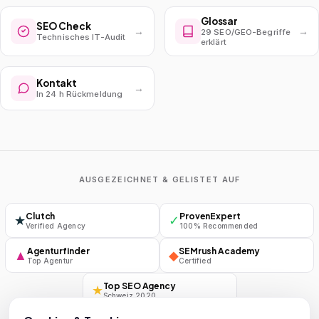
Glossar
SEO Check
→
→
29 SEO/GEO-Begriffe
Technisches IT-Audit
erklärt
Kontakt
→
In 24 h Rückmeldung
AUSGEZEICHNET & GELISTET AUF
Clutch
ProvenExpert
★
✓
Verified Agency
100% Recommended
Agenturfinder
SEMrush Academy
▲
◆
Top Agentur
Certified
Top SEO Agency
★
Schweiz 2020