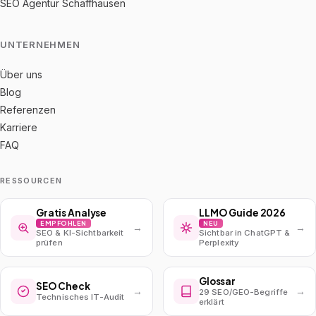
SEO Agentur Schaffhausen
UNTERNEHMEN
Über uns
Blog
Referenzen
Karriere
FAQ
RESSOURCEN
Gratis Analyse
LLMO Guide 2026
EMPFOHLEN
NEU
→
→
SEO & KI-Sichtbarkeit
Sichtbar in ChatGPT &
prüfen
Perplexity
Glossar
SEO Check
→
→
29 SEO/GEO-Begriffe
Technisches IT-Audit
erklärt