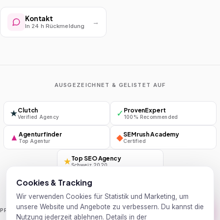
Kontakt
→
In 24 h Rückmeldung
AUSGEZEICHNET & GELISTET AUF
Clutch
ProvenExpert
★
✓
Verified Agency
100% Recommended
Agenturfinder
SEMrush Academy
▲
◆
Top Agentur
Certified
Top SEO Agency
★
Schweiz 2020
Cookies & Tracking
Wir verwenden Cookies für Statistik und Marketing, um
unsere Website und Angebote zu verbessern. Du kannst die
Handelsblatt
Wirtschaftswoche
PRESSE
Nutzung jederzeit ablehnen. Details in der