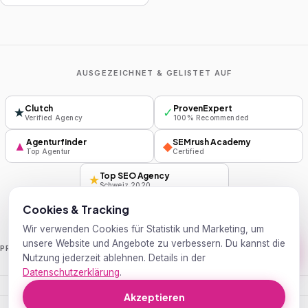
AUSGEZEICHNET & GELISTET AUF
Clutch
ProvenExpert
★
✓
Verified Agency
100% Recommended
Agenturfinder
SEMrush Academy
▲
◆
Top Agentur
Certified
Top SEO Agency
★
Schweiz 2020
Cookies & Tracking
Wir verwenden Cookies für Statistik und Marketing, um
unsere Website und Angebote zu verbessern. Du kannst die
Handelsblatt
Wirtschaftswoche
PRESSE
Nutzung jederzeit ablehnen. Details in der
Datenschutzerklärung
.
Akzeptieren