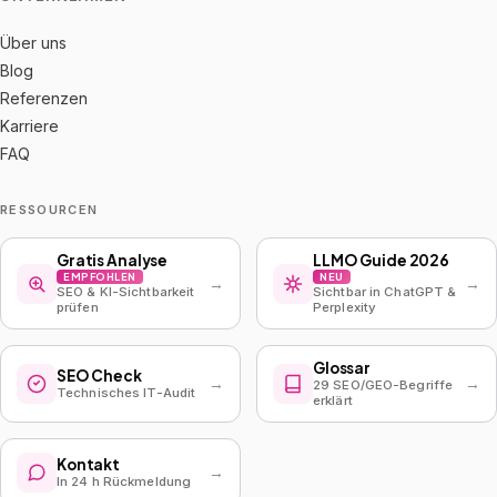
Über uns
Blog
Referenzen
Karriere
FAQ
RESSOURCEN
Gratis Analyse
LLMO Guide 2026
EMPFOHLEN
NEU
→
→
SEO & KI-Sichtbarkeit
Sichtbar in ChatGPT &
prüfen
Perplexity
Glossar
SEO Check
→
→
29 SEO/GEO-Begriffe
Technisches IT-Audit
erklärt
Kontakt
→
In 24 h Rückmeldung