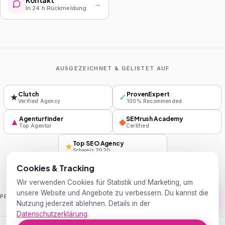
Kontakt
→
In 24 h Rückmeldung
AUSGEZEICHNET & GELISTET AUF
Clutch
ProvenExpert
★
✓
Verified Agency
100% Recommended
Agenturfinder
SEMrush Academy
▲
◆
Top Agentur
Certified
Top SEO Agency
★
Schweiz 2020
Cookies & Tracking
Wir verwenden Cookies für Statistik und Marketing, um
unsere Website und Angebote zu verbessern. Du kannst die
Handelsblatt
Wirtschaftswoche
PRESSE
Nutzung jederzeit ablehnen. Details in der
Datenschutzerklärung
.