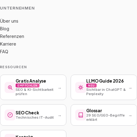
UNTERNEHMEN
Über uns
Blog
Referenzen
Karriere
FAQ
RESSOURCEN
Gratis Analyse
LLMO Guide 2026
EMPFOHLEN
NEU
→
→
SEO & KI-Sichtbarkeit
Sichtbar in ChatGPT &
prüfen
Perplexity
Glossar
SEO Check
→
→
29 SEO/GEO-Begriffe
Technisches IT-Audit
erklärt