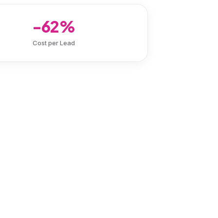
-62%
Cost per Lead