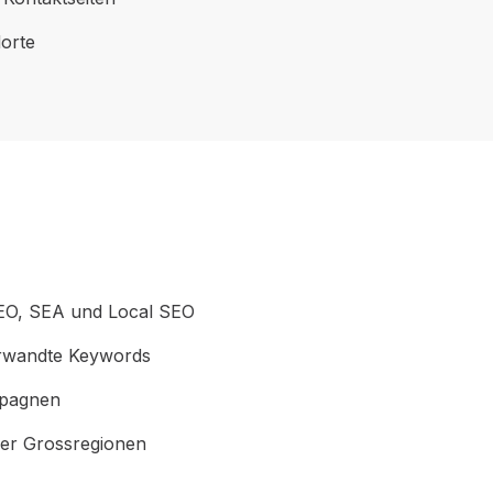
orte
EO, SEA und Local SEO
rwandte Keywords
mpagnen
zer Grossregionen