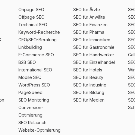
Onpage SEO
SEO für Ärzte
SEO
Offpage SEO
SEO für Anwälte
SEO
Technical SEO
SEO für Finanzen
SEO
Keyword-Recherche
SEO für Pharma
SEO
&
GEO/SEO-Beratung
SEO für Immobilien
SEO
Linkbuilding
SEO für Gastronomie
SEO
E-Commerce SEO
SEO für Handwerker
Gal
B2B SEO
SEO für Einzelhandel
SEO
International SEO
SEO für Hotels
Win
Mobile SEO
SEO für Beauty
SEO
WordPress SEO
SEO für Industrie
SEO
PageSpeed
SEO für Bildung
SEO
ion
SEO Monitoring
SEO für Medien
SEO
Conversion-
Sch
Optimierung
SEO Relaunch
Website-Optimierung