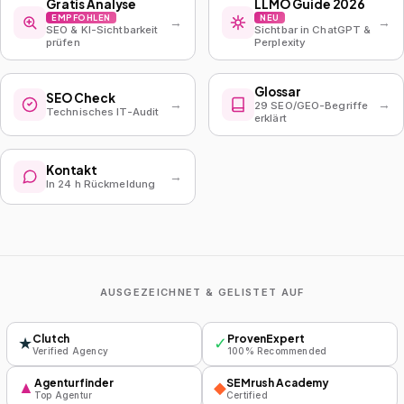
Gratis Analyse
LLMO Guide 2026
EMPFOHLEN
NEU
→
→
SEO & KI-Sichtbarkeit
Sichtbar in ChatGPT &
prüfen
Perplexity
Glossar
SEO Check
→
→
29 SEO/GEO-Begriffe
Technisches IT-Audit
erklärt
Kontakt
→
In 24 h Rückmeldung
AUSGEZEICHNET & GELISTET AUF
Clutch
ProvenExpert
★
✓
Verified Agency
100% Recommended
Agenturfinder
SEMrush Academy
▲
◆
Top Agentur
Certified