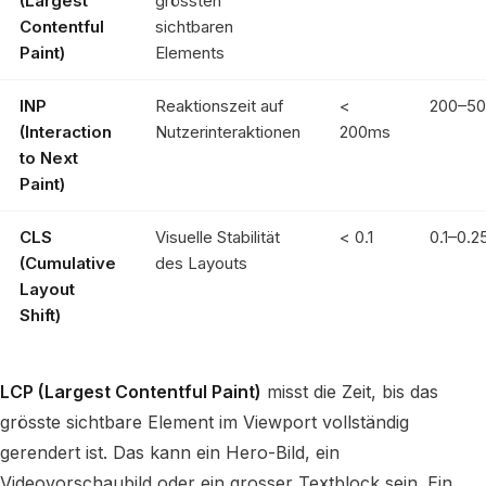
(Largest
grössten
Contentful
sichtbaren
Paint)
Elements
INP
Reaktionszeit auf
<
200–5
(Interaction
Nutzerinteraktionen
200ms
to Next
Paint)
CLS
Visuelle Stabilität
< 0.1
0.1–0.2
(Cumulative
des Layouts
Layout
Shift)
LCP (Largest Contentful Paint)
misst die Zeit, bis das
grösste sichtbare Element im Viewport vollständig
gerendert ist. Das kann ein Hero-Bild, ein
Videovorschaubild oder ein grosser Textblock sein. Ein