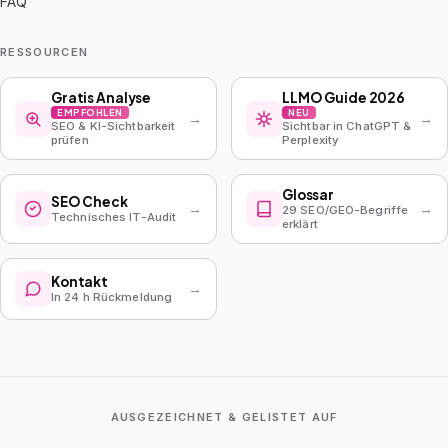
FAQ
RESSOURCEN
Gratis Analyse
LLMO Guide 2026
EMPFOHLEN
NEU
→
→
SEO & KI-Sichtbarkeit
Sichtbar in ChatGPT &
prüfen
Perplexity
Glossar
SEO Check
→
→
29 SEO/GEO-Begriffe
Technisches IT-Audit
erklärt
Kontakt
→
In 24 h Rückmeldung
AUSGEZEICHNET & GELISTET AUF